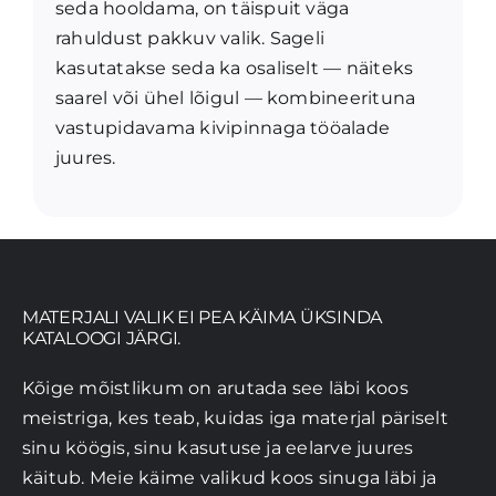
seda hooldama, on täispuit väga
rahuldust pakkuv valik. Sageli
kasutatakse seda ka osaliselt — näiteks
saarel või ühel lõigul — kombineerituna
vastupidavama kivipinnaga tööalade
juures.
MATERJALI VALIK EI PEA KÄIMA ÜKSINDA
KATALOOGI JÄRGI.
Kõige mõistlikum on arutada see läbi koos
meistriga, kes teab, kuidas iga materjal päriselt
sinu köögis, sinu kasutuse ja eelarve juures
käitub. Meie käime valikud koos sinuga läbi ja