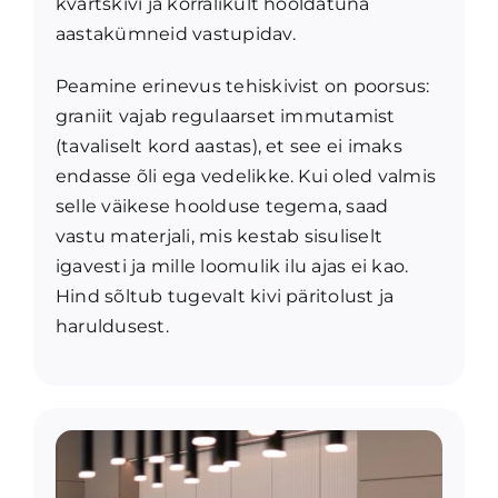
kvartskivi ja korralikult hooldatuna
aastakümneid vastupidav.
Peamine erinevus tehiskivist on poorsus:
graniit vajab regulaarset immutamist
(tavaliselt kord aastas), et see ei imaks
endasse õli ega vedelikke. Kui oled valmis
selle väikese hoolduse tegema, saad
vastu materjali, mis kestab sisuliselt
igavesti ja mille loomulik ilu ajas ei kao.
Hind sõltub tugevalt kivi päritolust ja
haruldusest.