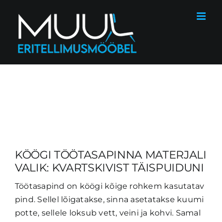
Skip
to
content
KÖÖGI TÖÖTASAPINNA MATERJALI
VALIK: KVARTSKIVIST TÄISPUIDUNI
Töötasapind on köögi kõige rohkem kasutatav
pind. Sellel lõigatakse, sinna asetatakse kuumi
potte, sellele loksub vett, veini ja kohvi. Samal