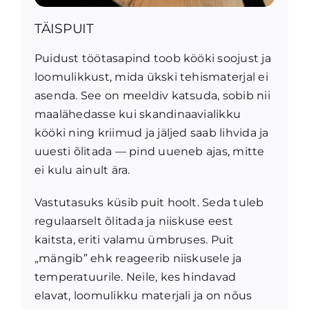
TÄISPUIT
Puidust töötasapind toob kööki soojust ja
loomulikkust, mida ükski tehismaterjal ei
asenda. See on meeldiv katsuda, sobib nii
maalähedasse kui skandinaavialikku
kööki ning kriimud ja jäljed saab lihvida ja
uuesti õlitada — pind uueneb ajas, mitte
ei kulu ainult ära.
Vastutasuks küsib puit hoolt. Seda tuleb
regulaarselt õlitada ja niiskuse eest
kaitsta, eriti valamu ümbruses. Puit
„mängib” ehk reageerib niiskusele ja
temperatuurile. Neile, kes hindavad
elavat, loomulikku materjali ja on nõus