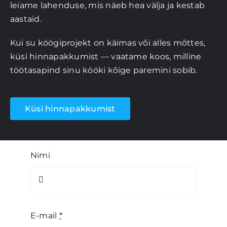
leiame lahenduse, mis näeb hea välja ja kestab
aastaid.
Kui su köögiprojekt on käimas või alles mõttes,
küsi hinnapakkumist — vaatame koos, milline
töötasapind sinu kööki kõige paremini sobib.
Küsi hinnapakkumist
Nimi
E-mail
*