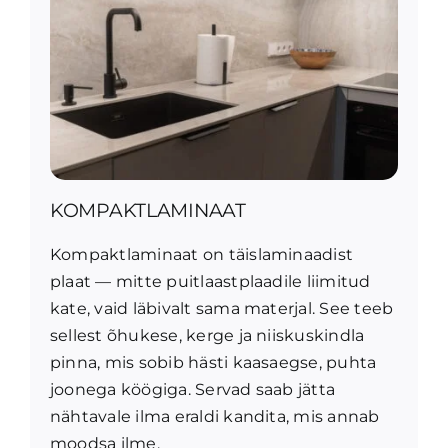
KOMPAKTLAMINAAT
Kompaktlaminaat on täislaminaadist
plaat — mitte puitlaastplaadile liimitud
kate, vaid läbivalt sama materjal. See teeb
sellest õhukese, kerge ja niiskuskindla
pinna, mis sobib hästi kaasaegse, puhta
joonega köögiga. Servad saab jätta
nähtavale ilma eraldi kandita, mis annab
moodsa ilme.