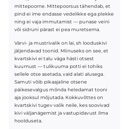
mittepoorne. Mittepoorsus tähendab, et
pind ei ime endasse vedelikke ega plekke
ning ei vaja immutamist — punase veini
või sidruni pärast ei pea muretsema.
Värvi- ja mustrivalik on lai, sh looduskivi
jäljendavad toonid. Miinuseks on see, et
kvartskivi ei talu väga hästi otsest
kuumust — tulikuuma potti ei tohiks
sellele otse asetada, vaid alati alusega.
Samuti võib pikaajaline otsene
päikesevalgus mõnda heledamat tooni
aja jooksul mõjutada. Kokkuvõttes on
kvartskivi tugev valik neile, kes soovivad
kivi väljanägemist ja vastupidavust ilma
hoolduseta.