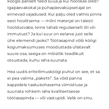
köögis päriselt teed süüa ja kui hoolikas oled?
Igapäevakokal ja pühapäevaküpsetajal on
erinevad vajadused. Kui palju oled valmis pinna
eest hoolitsema — mõni materjal on täiesti
hooldusvaba, teine tahab regulaarselt õli või
immutust? Ja kui suur on eelarve just selle
ühe elemendi jaoks? Töötasapind võib köögi
kogumaksumuses moodustada üllatavalt
suure osa, seega on mõistlik teadlikult
otsustada, kuhu raha suunata.
Hea uudis eritellimusköögi puhul on see, et sa
ei pea valima „paketti”. Sa võid panna
kappidele taskukohasema viimistluse ja
suunata rohkem raha kvaliteetsesse
töötasapinda — või vastupidi. Valik on sinu.