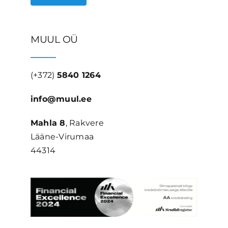
MUUL OÜ
(+372)
5840 1264
info@muul.ee
Mahla 8
, Rakvere
Lääne-Virumaa
44314