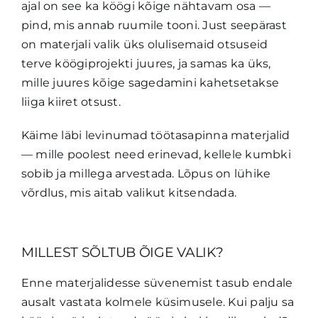
ajal on see ka köögi kõige nähtavam osa —
pind, mis annab ruumile tooni. Just seepärast
on materjali valik üks olulisemaid otsuseid
terve köögiprojekti juures, ja samas ka üks,
mille juures kõige sagedamini kahetsetakse
liiga kiiret otsust.
Käime läbi levinumad töötasapinna materjalid
— mille poolest need erinevad, kellele kumbki
sobib ja millega arvestada. Lõpus on lühike
võrdlus, mis aitab valikut kitsendada.
MILLEST SÕLTUB ÕIGE VALIK?
Enne materjalidesse süvenemist tasub endale
ausalt vastata kolmele küsimusele. Kui palju sa