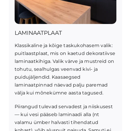
LAMINAATPLAAT
Klassikaline ja kõige taskukohasem valik:
puitlaastplaat, mis on kaetud dekoratiivse
laminaatkihiga. Valik värve ja mustreid on
tohutu, sealhulgas veenvad kivi- ja
puidujäljendid. Kaasaegsed
laminaatpinnad näevad palju paremad
välja kui mõnekümne aasta tagused.
Piirangud tulevad servadest ja niiskusest
— kui vesi pääseb laminaadi alla (nt
valamu ümber halvasti tihendatud
kohast), võib aluspuit paisuda. Samuti ei