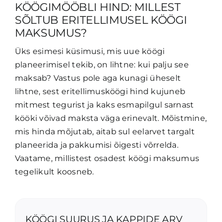
KÖÖGIMÖÖBLI HIND: MILLEST
SÕLTUB ERITELLIMUSEL KÖÖGI
MAKSUMUS?
Üks esimesi küsimusi, mis uue köögi
planeerimisel tekib, on lihtne: kui palju see
maksab? Vastus pole aga kunagi üheselt
lihtne, sest eritellimusköögi hind kujuneb
mitmest tegurist ja kaks esmapilgul sarnast
kööki võivad maksta väga erinevalt. Mõistmine,
mis hinda mõjutab, aitab sul eelarvet targalt
planeerida ja pakkumisi õigesti võrrelda.
Vaatame, millistest osadest köögi maksumus
tegelikult koosneb.
KÖÖGI SUURUS JA KAPPIDE ARV