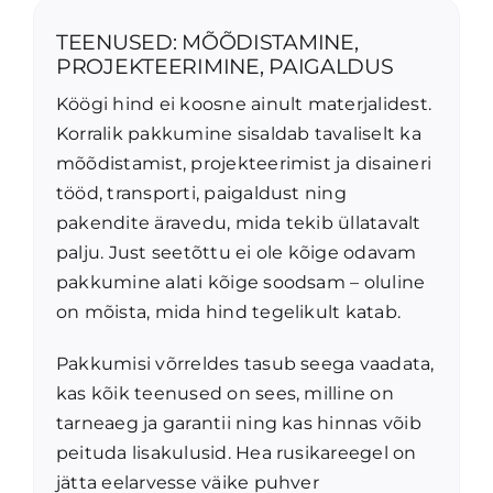
TEENUSED: MÕÕDISTAMINE,
PROJEKTEERIMINE, PAIGALDUS
Köögi hind ei koosne ainult materjalidest.
Korralik pakkumine sisaldab tavaliselt ka
mõõdistamist, projekteerimist ja disaineri
tööd, transporti, paigaldust ning
pakendite äravedu, mida tekib üllatavalt
palju. Just seetõttu ei ole kõige odavam
pakkumine alati kõige soodsam – oluline
on mõista, mida hind tegelikult katab.
Pakkumisi võrreldes tasub seega vaadata,
kas kõik teenused on sees, milline on
tarneaeg ja garantii ning kas hinnas võib
peituda lisakulusid. Hea rusikareegel on
jätta eelarvesse väike puhver