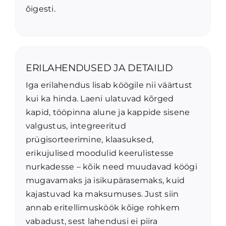
õigesti.
ERILAHENDUSED JA DETAILID
Iga erilahendus lisab köögile nii väärtust
kui ka hinda. Laeni ulatuvad kõrged
kapid, tööpinna alune ja kappide sisene
valgustus, integreeritud
prügisorteerimine, klaasuksed,
erikujulised moodulid keerulistesse
nurkadesse – kõik need muudavad köögi
mugavamaks ja isikupärasemaks, kuid
kajastuvad ka maksumuses. Just siin
annab eritellimusköök kõige rohkem
vabadust, sest lahendusi ei piira