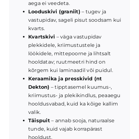
aega ei veedeta.
Looduskivi (graniit)
– tugev ja
vastupidav, sageli pisut soodsam kui
kvarts.
Kvartskivi
– väga vastupidav
plekkidele, kriimustustele ja
löökidele, mittepoorne ja lihtsalt
hooldatav; ruutmeetri hind on
kõrgem kui laminaadil või puidul.
Keraamika ja presskivid (nt
Dekton)
– tipptasemel kuumus-,
kriimustus- ja plekikindlus, peaaegu
hooldusvabad, kuid ka kõige kallim
valik.
Täispuit
– annab sooja, naturaalse
tunde, kuid vajab korrapärast
hooldust.