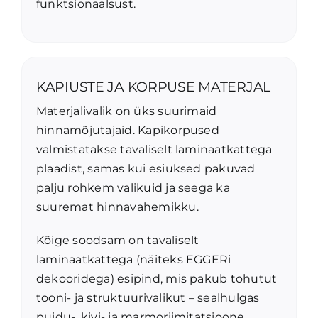
funktsionaalsust.
KAPIUSTE JA KORPUSE MATERJAL
Materjalivalik on üks suurimaid
hinnamõjutajaid. Kapikorpused
valmistatakse tavaliselt laminaatkattega
plaadist, samas kui esiuksed pakuvad
palju rohkem valikuid ja seega ka
suuremat hinnavahemikku.
Kõige soodsam on tavaliselt
laminaatkattega (näiteks EGGERi
dekooridega) esipind, mis pakub tohutut
tooni- ja struktuurivalikut – sealhulgas
puidu-, kivi- ja marmoriimitatsioone.