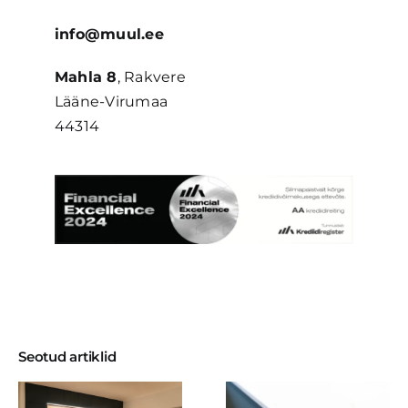
info@muul.ee
Mahla 8
, Rakvere
Lääne-Virumaa
44314
Seotud artiklid