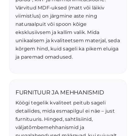
Värvitud MDF-uksed (matt või läikiv
viimistlus) on järgmine aste ning
naturaalpuit või spoon kõige
eksklusiivsem ja kallim valik. Mida
unikaalsem ja kvaliteetsem materjal, seda
kõrgem hind, kuid sageli ka pikem eluiga
ja paremad omadused.
FURNITUUR JA MEHHANISMID
Köögi tegelik kvaliteet peitub sageli
detailides, mida esmapilgul ei näe – just
furnituuris. Hinged, sahtlisiinid,
väljatõmbemehhanismid ja
nurgalahendused määravad, kui sujuvalt