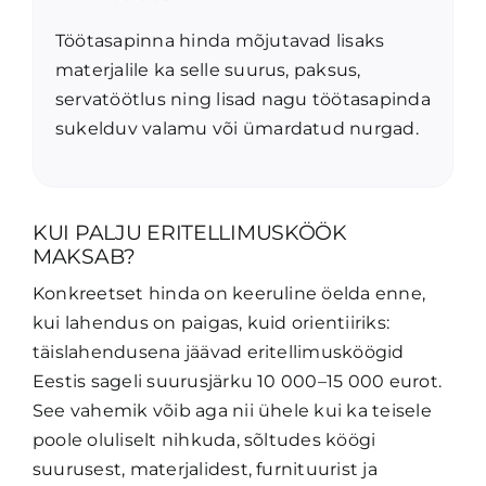
Töötasapinna hinda mõjutavad lisaks
materjalile ka selle suurus, paksus,
servatöötlus ning lisad nagu töötasapinda
sukelduv valamu või ümardatud nurgad.
KUI PALJU ERITELLIMUSKÖÖK
MAKSAB?
Konkreetset hinda on keeruline öelda enne,
kui lahendus on paigas, kuid orientiiriks:
täislahendusena jäävad eritellimusköögid
Eestis sageli suurusjärku 10 000–15 000 eurot.
See vahemik võib aga nii ühele kui ka teisele
poole oluliselt nihkuda, sõltudes köögi
suurusest, materjalidest, furnituurist ja