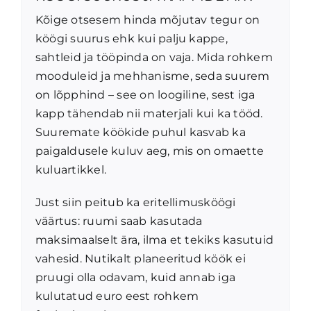
Kõige otsesem hinda mõjutav tegur on
köögi suurus ehk kui palju kappe,
sahtleid ja tööpinda on vaja. Mida rohkem
mooduleid ja mehhanisme, seda suurem
on lõpphind – see on loogiline, sest iga
kapp tähendab nii materjali kui ka tööd.
Suuremate köökide puhul kasvab ka
paigaldusele kuluv aeg, mis on omaette
kuluartikkel.
Just siin peitub ka eritellimusköögi
väärtus: ruumi saab kasutada
maksimaalselt ära, ilma et tekiks kasutuid
vahesid. Nutikalt planeeritud köök ei
pruugi olla odavam, kuid annab iga
kulutatud euro eest rohkem